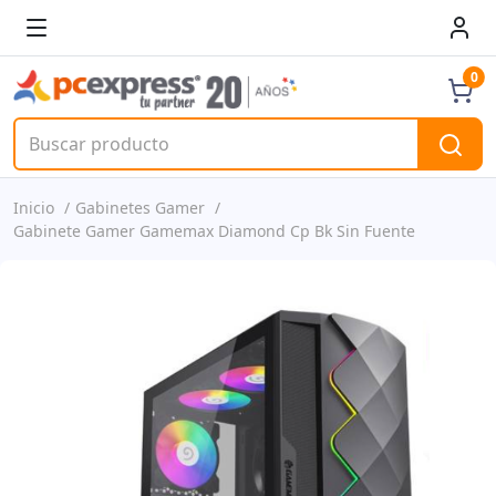
0
Inicio
Gabinetes Gamer
Gabinete Gamer Gamemax Diamond Cp Bk Sin Fuente