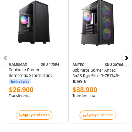
GAMEMAX
SKU 17594
ANTEC
SKU 20706
Gabinete Gamer
Gabinete Gamer Antec
Gamemax Storm Black
Ax26 Rgb Elite 0-761345-
10199-8
Envío rápido
$38.900
$26.900
Transferencia
Transferencia
Agregar al carro
Agregar al carro