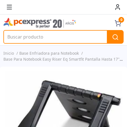
0
Inicio
Base Enfriadora para Notebook
Base Para Notebook Easy Riser Eq Smartfit Pantalla Hasta 17" P/n 27867-k52805ww