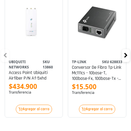
UBIQUITI
SKU
TP-LINK
SKU 628833
Conversor De Fibra Tp-Link
NETWORKS
13860
Access Point Ubiquiti
Mc111cs - 10base-T,
Airfiber P/n Af-5xhd
100base-Fx, 100base-Tx -
Rj-45 / Modo Sencillo Sc -
$434.900
$15.500
Hasta 20 Km - 1550 (tx) /
Transferencia
Transferencia
1310 (rx) Nm
Agregar al carro
Agregar al carro