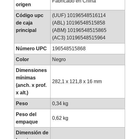
Fabricado en China
origen
Código upc
(UUF) 10196548516114
de caja
(ABL) 10196548515858
principal
(ABM) 10196548515865
junio 11, 2024
(AC3) 10196548515964
Número UPC
196548515868
Color
Negro
Dimensiones
mínimas
282,1 x 121,8 x 16 mm
(anch. x prof.
x alt.)
Peso
0,34 kg
Peso del
0,62 kg
empaque
Dimensión de