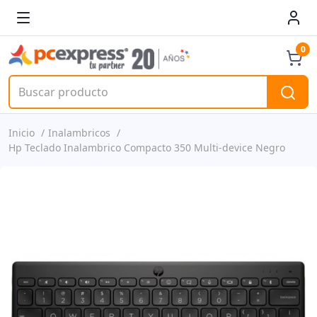
0
Inicio
Inalambricos
Hp Teclado Inalambrico Compacto 350 Multi-device Negro