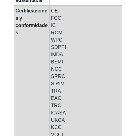
sustentable
Certificacione
CE
s y
FCC
conformidade
IC
s
RCM
WPC
SDPPI
IMDA
BSMI
NCC
SRRC
SIRIM
TRA
EAC
TRC
ICASA
UKCA
KCC
VCCI