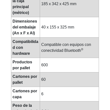
la caja
185 x 342 x 425 mm
septiembre 27, 2023
principal
(métrico)
Dimensiones
del embalaje
40 x 155 x 325 mm
(An x F x Al)
Compatibilida
Compatible con equipos con
d con
julio 03, 2023
®
conectividad Bluetooth
hardware
Productos
600
por pallet
Cartones por
60
pallet
Cartones por
6
capa
Peso de la