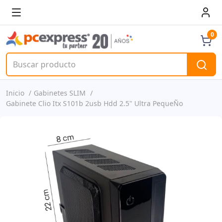
0
Inicio
Gabinetes SLIM
Gabinete Clio Itx S101b 2usb Hdd 2.5" Ultra PequeÑo