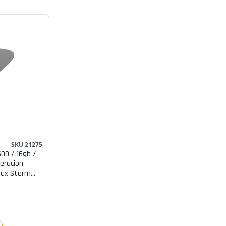
SKU 21275
00 / 16gb /
geracion
max Storm