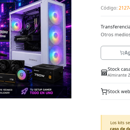
Código
:
2127
Transferencia
Otros medio
Ag
Stock cas
Almirante Z
Stock we
Los kits 
caso de d