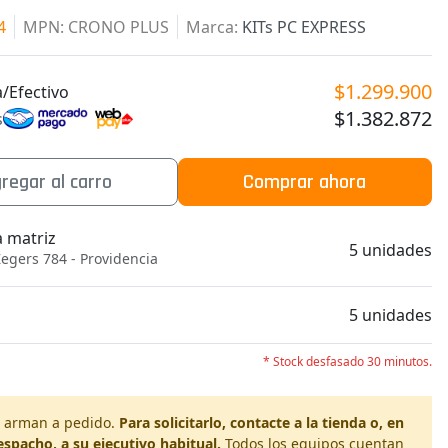
4
MPN
: CRONO PLUS
Marca
:
KITs PC EXPRESS
$1.299.900
/Efectivo
$1.382.872
s
regar al carro
Comprar ahora
a matriz
5 unidades
egers 784 - Providencia
b
5 unidades
* Stock desfasado 30 minutos.
se arman a pedido.
Para solicitarlo, contacte a la tienda o, en
espacho, a su ejecutivo habitual.
Todos los equipos cuentan