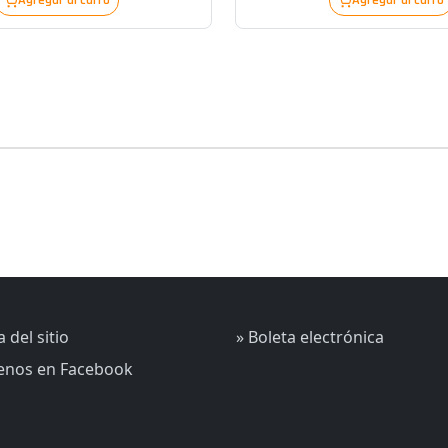
Agregar al carro
Agregar al carro
 del sitio
» Boleta electrónica
uenos en Facebook