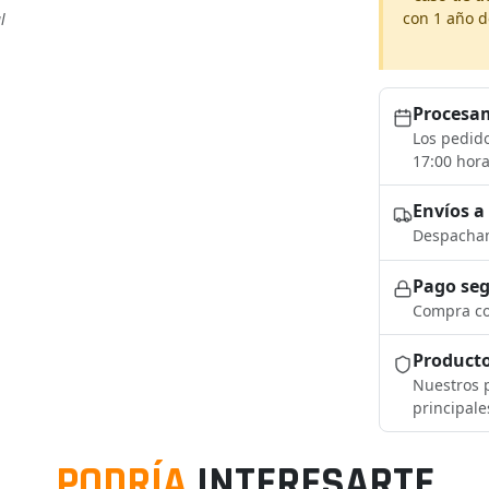
con 1 año d
l
Procesam
Los pedido
17:00 hora
Envíos a
Despacham
Pago se
Compra co
Producto
Nuestros p
principale
PODRÍA
INTERESARTE