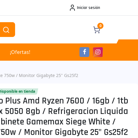
Iniciar sesión
0
¡Ofertas!
te 750w / Monitor Gigabyte 25" Gs25f2
Disponible en tienda
o Plus Amd Ryzen 7600 / 16gb / 1tb
x 5050 8gb / Refrigeracion Liquida
abinete Gamemax Siege White /
750w / Monitor Gigabyte 25" Gs25f2