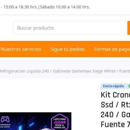
 - 15:00 a 18.30 hrs.
|
Sábado
10.00 a 14.00 hrs.
Nuestros servicios
Sigue tu pedido
Formas de pago
/ Refrigeracion Liquida 240 / Gabinete Gamemax Siege White / Fuen
Envío rápido
Kit Cron
Ssd / Rt
240 / G
Fuente 