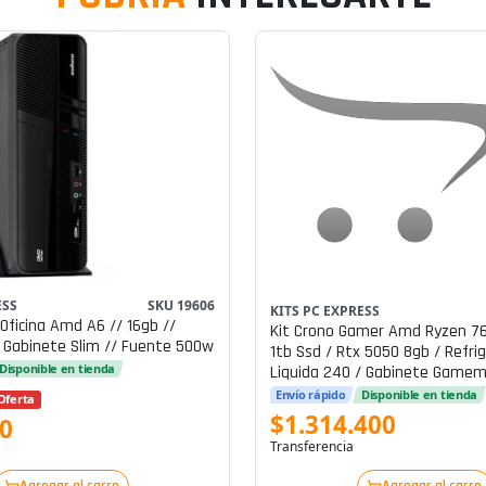
ESS
SKU 19606
KITS PC EXPRESS
ficina Amd A6 // 16gb //
Kit Crono Gamer Amd Ryzen 76
 Gabinete Slim // Fuente 500w
1tb Ssd / Rtx 5050 8gb / Refri
Disponible en tienda
Liquida 240 / Gabinete Game
White / Fuente 750w
Envío rápido
Disponible en tienda
Oferta
$1.314.400
0
Transferencia