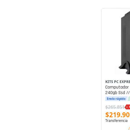
KITS PC EXPR
Computador O
240gb Ssd //
Envío rápido
$265.851
$219.90
Transferencia