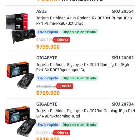
ASUS
SKU 20554
Tarjeta De Video Asus Radeon Rx 9070xt Prime 16gb
P/n Prime-Rx9070xt-O16g
Envío rápido
Disponible en tienda
$840.319
Oferta
$799.900
GIGABYTE
SKU 20082
Tarjeta De Video Gigabyte Rx 9070 Gaming Oc 16gb
P/n Gv-R9070gamingoc16g
Envío rápido
Disponible en tienda
$1.382.872
Oferta
$769.900
GIGABYTE
SKU 20734
Tarjeta De Video Gigabyte Rx 9070xt Gaming 16gb P/n
Gv-R9070xtgaming-16gd
Envío rápido
Disponible en tienda
$893.511
Oferta
$819.900