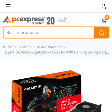
0
Inicio
T / Video PCIe AMD Radeon
Tarjeta De Video Gigabyte Radeon Rx7600 Gaming Oc 8g Gddr6 P/n Gv-76gaming Oc-8gd