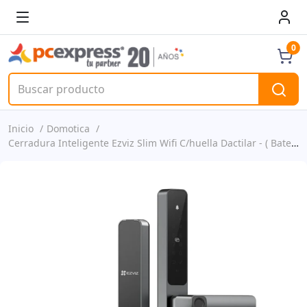
0
Inicio
Domotica
Cerradura Inteligente Ezviz Slim Wifi C/huella Dactilar - ( Bateria Recargable Mediate Usb Tipo C) - Cd-dl06-r100-wbcp-gr(m)