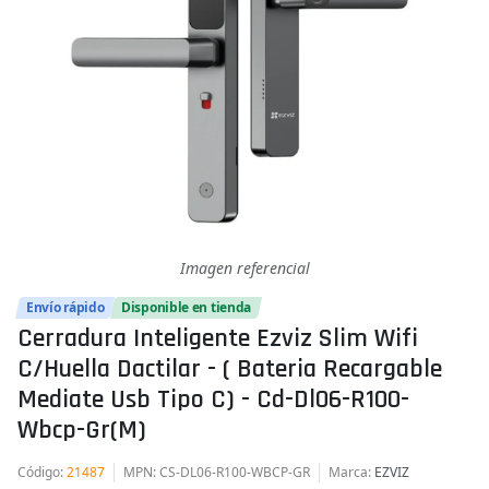
Imagen referencial
Envío rápido
Disponible en tienda
Cerradura Inteligente Ezviz Slim Wifi
C/huella Dactilar - ( Bateria Recargable
Mediate Usb Tipo C) - Cd-Dl06-R100-
Wbcp-Gr(m)
Código
:
21487
MPN
: CS-DL06-R100-WBCP-GR
Marca
:
EZVIZ