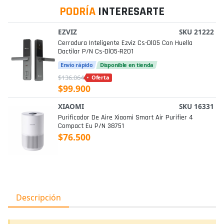
PODRÍA
INTERESARTE
EZVIZ
SKU 21222
Cerradura Inteligente Ezviz Cs-Dl05 Con Huella
Dactilar P/n Cs-Dl05-R201
Envío rápido
Disponible en tienda
$136.064
Oferta
$99.900
XIAOMI
SKU 16331
Purificador De Aire Xiaomi Smart Air Purifier 4
Compact Eu P/n 38751
$76.500
Descripción