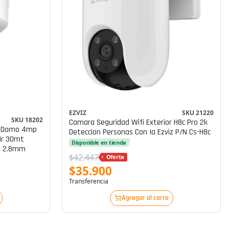
EZVIZ
SKU 21220
SKU 18202
Camara Seguridad Wifi Exterior H8c Pro 2k
on Domo 4mp
Deteccion Personas Con Ia Ezviz P/n Cs-H8c
 Ir 30mt
Disponible en tienda
u 2.8mm
$42.447
Oferta
$35.900
Transferencia
Agregar al carro