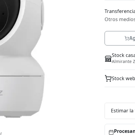
Transferencia
Otros medio
Ag
Stock cas
Almirante Z
Stock we
Estimar la
Procesam
l