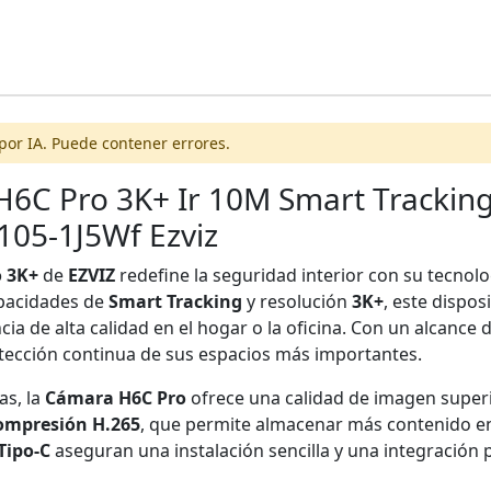
por IA. Puede contener errores.
H6C Pro 3K+ Ir 10M Smart Tracking 
105-1J5Wf Ezviz
o 3K+
de
EZVIZ
redefine la seguridad interior con su tecnol
pacidades de
Smart Tracking
y resolución
3K+
, este disposi
ia de alta calidad en el hogar o la oficina. Con un alcance 
rotección continua de sus espacios más importantes.
as, la
Cámara H6C Pro
ofrece una calidad de imagen superi
ompresión H.265
, que permite almacenar más contenido e
Tipo-C
aseguran una instalación sencilla y una integración 