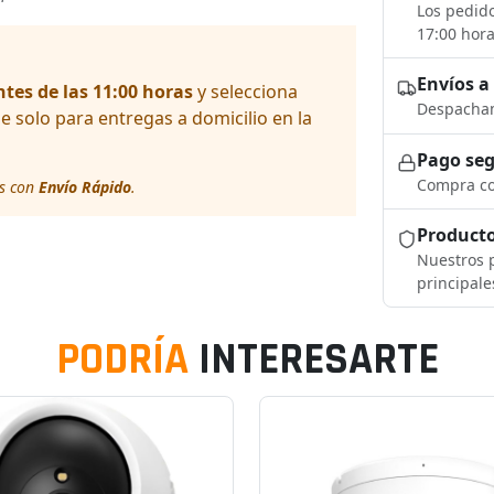
Los pedido
17:00 hora
Envíos a
ntes de las 11:00 horas
y selecciona
Despacham
solo para entregas a domicilio en la
Pago se
Compra co
os con
Envío Rápido
.
Producto
Nuestros p
principale
PODRÍA
INTERESARTE