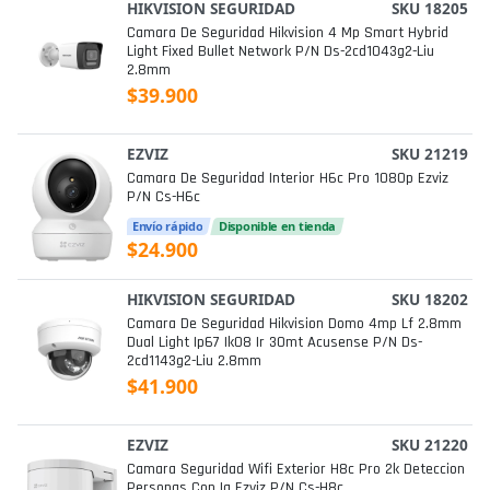
HIKVISION SEGURIDAD
SKU 18205
Camara De Seguridad Hikvision 4 Mp Smart Hybrid
Light Fixed Bullet Network P/n Ds-2cd1043g2-Liu
2.8mm
$39.900
EZVIZ
SKU 21219
Camara De Seguridad Interior H6c Pro 1080p Ezviz
P/n Cs-H6c
Envío rápido
Disponible en tienda
$24.900
HIKVISION SEGURIDAD
SKU 18202
Camara De Seguridad Hikvision Domo 4mp Lf 2.8mm
Dual Light Ip67 Ik08 Ir 30mt Acusense P/n Ds-
2cd1143g2-Liu 2.8mm
$41.900
EZVIZ
SKU 21220
Camara Seguridad Wifi Exterior H8c Pro 2k Deteccion
Personas Con Ia Ezviz P/n Cs-H8c