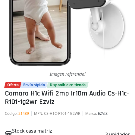
Imagen referencial
Oferta
Envío rápido
Disponible en tienda
Camara H1c Wifi 2mp Ir10m Audio Cs-H1c-
R101-1g2wr Ezviz
Código
:
21489
MPN
: CS-H1C-R101-1G2WR
Marca
:
EZVIZ
Stock casa matriz
3 unidades