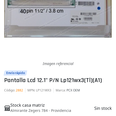
Imagen referencial
Envío rápido
Pantalla Lcd 12.1" P/n Lp121wx3(tl)(a1)
Código
:
2882
MPN
: LP121WX3
Marca
:
PCX OEM
Stock casa matriz
Sin stock
Almirante Zegers 784 - Providencia