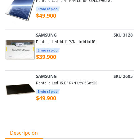
Pantalla Lcd 15.4" P/n Ltn154x3-L02-60 S5
Envío rápido
$49.900
SAMSUNG
SKU 3128
Pantalla Led 14.1" P/n Ltn141at16
Envío rápido
$39.900
SAMSUNG
SKU 2605
Pantalla Led 15.6" P/n Ltn156at02
Envío rápido
$49.900
Descripción