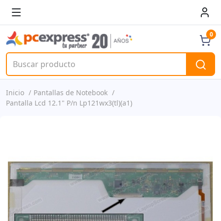
0
Inicio
Pantallas de Notebook
Pantalla Lcd 12.1" P/n Lp121wx3(tl)(a1)