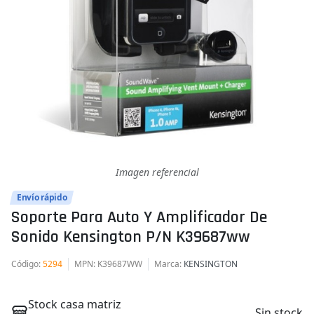
Imagen referencial
Envío rápido
Soporte Para Auto Y Amplificador De
Sonido Kensington P/n K39687ww
Código
:
5294
MPN
: K39687WW
Marca
:
KENSINGTON
Stock casa matriz
Sin stock