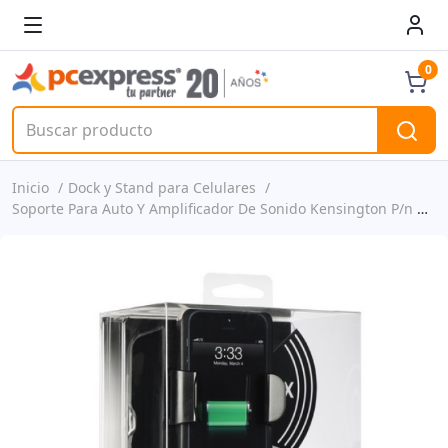
0
Inicio
Dock y Stand para Celulares
Soporte Para Auto Y Amplificador De Sonido Kensington P/n K39687ww