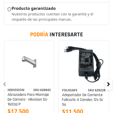
Producto garantizado
Nuestros productos cuentan con la garantía y el
respaldo de las principales marcas.
PODRÍA
INTERESARTE
HIKVISION
SKU 626843
FOLKSAFE
SKU 629228
Abrazadera Para Montaje
Adapatador De Corriente
De Cámara - Hikvision Ds-
Folksafe 4 Canales 12v Dc
1603zj-P
5a
$17.500
$11.500