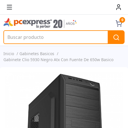
0
Inicio
Gabinetes Basicos
Gabinete Clio 5930 Negro Atx Con Fuente De 650w Basico