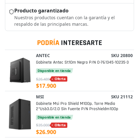
Producto garantizado
Nuestros productos cuentan con la garantía y el
respaldo de las principales marcas.
PODRÍA
INTERESARTE
ANTEC
SKU 20800
Gabinete Antec St10m Negro P/n 0-761345-10235-3
Disponible en tienda
$26.489
Oferta
$17.900
MSI
SKU 21112
Gabinete Msi Pro Shield M100p, Torre Media
2*usb3.0/2.0 Sin Fuente P/n Proshieldm100p
Disponible en tienda
$35.000
Oferta
$26.900