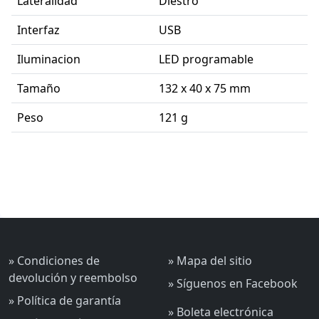
Lateralidad
Diestro
Interfaz
USB
Iluminacion
LED programable
Tamaño
132 x 40 x 75 mm
Peso
121 g
» Condiciones de
» Mapa del sitio
devolución y reembolso
» Síguenos en Facebook
» Política de garantía
» Boleta electrónica