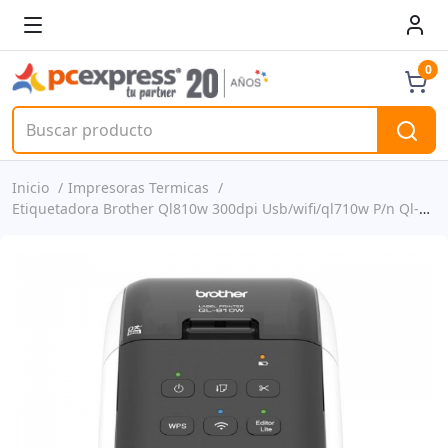
0
Inicio
Impresoras Termicas
Etiquetadora Brother Ql810w 300dpi Usb/wifi/ql710w P/n Ql-810w