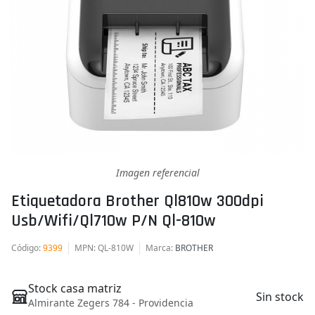
Imagen referencial
Etiquetadora Brother Ql810w 300dpi
Usb/wifi/ql710w P/n Ql-810w
Código
:
9399
MPN
: QL-810W
Marca
:
BROTHER
Stock casa matriz
Sin stock
Almirante Zegers 784 - Providencia