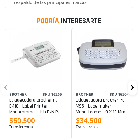
respaldo de las principales marcas.
PODRÍA
INTERESARTE
BROTHER
SKU 16205
BROTHER
SKU 16204
Etiquetadora Brother Pt-
Etiquetadora Brother Pt-
D410 - Label Printer -
M95 - Labelmaker -
Monochrome - Usb P/n Pt-
Monochrome - 9 X 12 Mm
D410
P/n Pt-M95
$60.500
$34.500
Transferencia
Transferencia