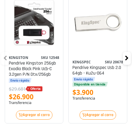
KINGSTON
SKU 12548
KINGSPEC
SKU 20678
Pendrive Kingston 256gb
Pendrive Kingspec Usb 2.0
Exodia Black Pink Ucb-C
64gb - Ku2u-064
3.2gen P/n Dtx/256gb
Envío rápido
Envío rápido
Disponible en tienda
$29.681
Oferta
$3.900
$26.900
Transferencia
Transferencia
Agregar al carro
Agregar al carro