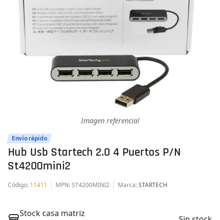
Imagen referencial
Envío rápido
Hub Usb Startech 2.0 4 Puertos P/n
St4200mini2
Código
:
11411
MPN
: ST4200MINI2
Marca
:
STARTECH
Stock casa matriz
Sin stock