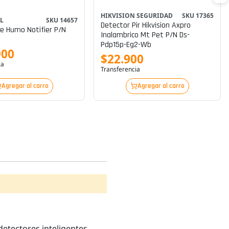
HIKVISION SEGURIDAD
SKU 17365
L
SKU 14657
Detector Pir Hikvision Axpro
e Humo Notifier P/n
Inalambrico Mt Pet P/n Ds-
Pdp15p-Eg2-Wb
900
$22.900
ia
Transferencia
Agregar al carro
Agregar al carro
detectores inteligentes