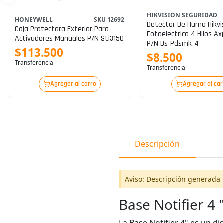
HIKVISION SEGURIDAD
HONEYWELL
SKU 12692
Detector De Humo Hikvi
Caja Protectora Exterior Para
Fotoelectrico 4 Hilos Ax
Activadores Manuales P/n Sti3150
P/n Ds-Pdsmk-4
$113.500
$8.500
Transferencia
Transferencia
Agregar al carro
Agregar al car
Descripción
Aviso: Descripción generada 
Base Notifier 4 
La Base Notifier 4" es un d