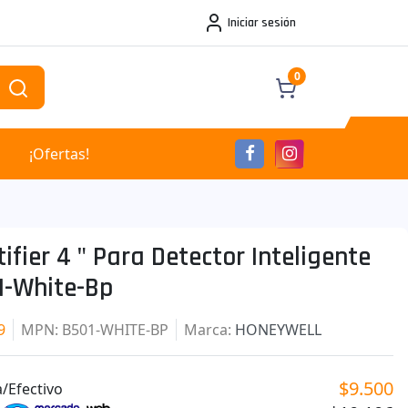
Iniciar sesión
0
¡Ofertas!
ifier 4 " Para Detector Inteligente
1-White-Bp
9
MPN
: B501-WHITE-BP
Marca
:
HONEYWELL
$9.500
/Efectivo