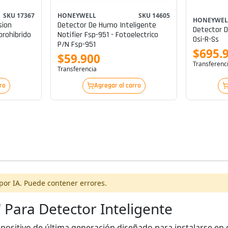
SKU 17367
HONEYWELL
SKU 14605
HONEYWEL
sion
Detector De Humo Inteligente
Detector D
prohibrido
Notifier Fsp-951 - Fotoelectrico
Osi-R-Ss
P/n Fsp-951
$695.
$59.900
Transferenc
Transferencia
ro
Agregar al carro
por IA. Puede contener errores.
" Para Detector Inteligente
ispositivo de última generación diseñado para instalarse en 