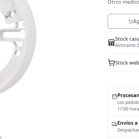
Otros medio
Ag
Stock cas
Almirante Z
Stock we
Procesam
Los pedido
17:00 hora
Envíos a
Despacham
l