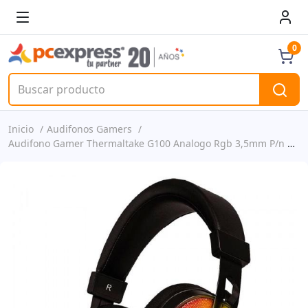
0
Inicio
Audifonos Gamers
Audifono Gamer Thermaltake G100 Analogo Rgb 3,5mm P/n Ht-pls-anecbk-28