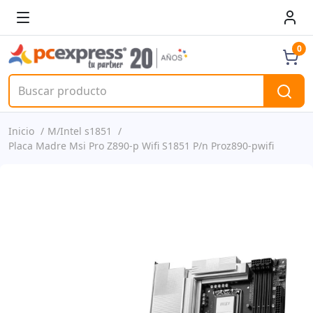
0
Inicio
M/Intel s1851
Placa Madre Msi Pro Z890-p Wifi S1851 P/n Proz890-pwifi