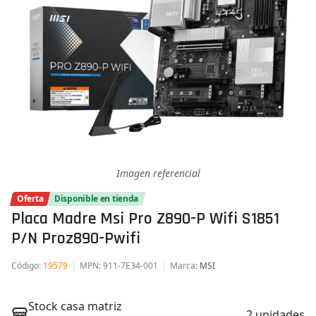
Imagen referencial
Oferta
Disponible en tienda
Placa Madre Msi Pro Z890-P Wifi S1851
P/n Proz890-Pwifi
Código
:
19579
MPN
: 911-7E34-001
Marca
:
MSI
Stock casa matriz
2 unidades