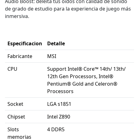
Audio Boost: deleita tus oídos con calidad de sonido
de grado de estudio para la experiencia de juego más
inmersiva.
Especificacion
Detalle
Fabricante
MSI
CPU
Support Intel® Core™ 14th/ 13th/
12th Gen Processors, Intel®
Pentium® Gold and Celeron®
Processors
Socket
LGA s1851
Chipset
Intel Z890
Slots
4 DDR5
memorias