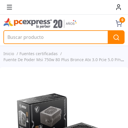
0
Inicio
Fuentes certificadas
Fuente De Poder Msi 750w 80 Plus Bronce Atx 3.0 Pcie 5.0 P/n Maga750bnpcie5