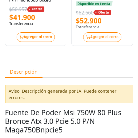
P/n Pylon650b-Bkceu
Mag650gnii
Disponible en tienda
$50.957
Oferta
$62.660
Oferta
$41.900
$52.900
Transferencia
Transferencia
Agregar al carro
Agregar al carro
Descripción
Aviso: Descripción generada por IA. Puede contener
errores.
Fuente De Poder Msi 750W 80 Plus
Bronce Atx 3.0 Pcie 5.0 P/N
Maga750Bnpcie5