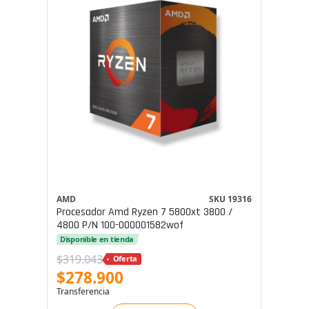
AMD
SKU 19316
Procesador Amd Ryzen 7 5800xt 3800 /
4800 P/n 100-000001582wof
Disponible en tienda
$319.043
Oferta
$278.900
Transferencia