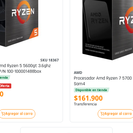
SKU 18367
Amd Ryzen 5 5600gt 3.6ghz
P/n 100-100001488box
AMD
Procesador Amd Ryzen 7 5700 
tienda
Sam4
Oferta
Disponible en tienda
0
$161.900
Transferencia
Agregar al carro
Agregar al carro