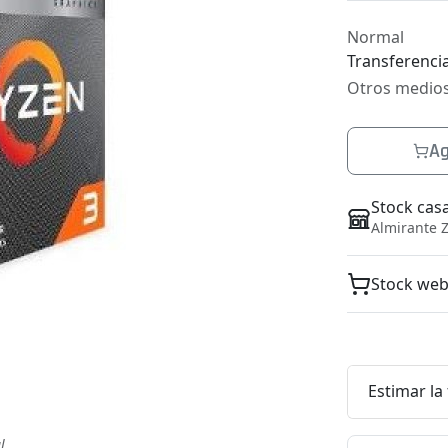
Normal
Transferencia
Otros medio
Ag
Stock cas
Almirante Z
Stock we
Estimar la
l