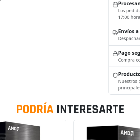
Procesam
Los pedido
17:00 hora
Envíos a
Despacham
Pago se
Compra co
Producto
Nuestros p
principale
PODRÍA
INTERESARTE