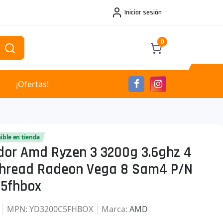
Iniciar sesión
0
¡Ofertas!
ible en tienda
dor Amd Ryzen 3 3200g 3.6ghz 4
Thread Radeon Vega 8 Sam4 P/n
5fhbox
MPN
: YD3200C5FHBOX
Marca
:
AMD