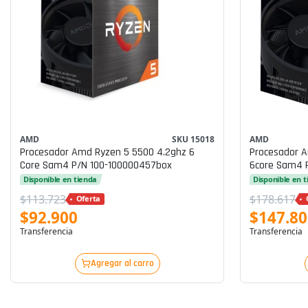
AMD
SKU 15018
AMD
Procesador Amd Ryzen 5 5500 4.2ghz 6
Procesador 
Core Sam4 P/n 100-100000457box
6core Sam4 
Disponible en tienda
Disponible en 
$113.723
$178.617
Oferta
$92.900
$147.80
Transferencia
Transferencia
Agregar al carro